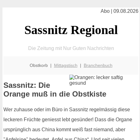
Abo | 09.08.2026
Sassnitz Regional
Die Zeitung mit Nur Guten Nachrichten
Obstkorb |
Mittagstisch
|
Branchenbuch
Sassnitz: Die
Orange muß in die Obstkiste
Wer zuhause oder im Büro in Sassnitz regelmässig diese
leckeren Früchte geniesst lebt gesünder! Dass die Organe
ursprünglich aus China kommt weiß fast niemand, aber
"Apfelsine" bedeutet „Apfel aus China“. Und seit vielen